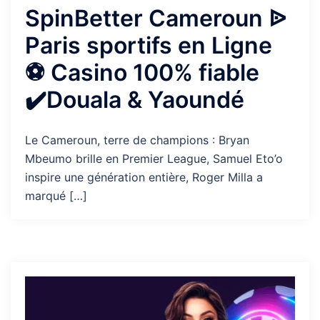
SpinBetter Cameroun ᐉ
Paris sportifs en Ligne
⚽️ Casino 100% fiable
✔️Douala & Yaoundé
Le Cameroun, terre de champions : Bryan
Mbeumo brille en Premier League, Samuel Eto’o
inspire une génération entière, Roger Milla a
marqué […]