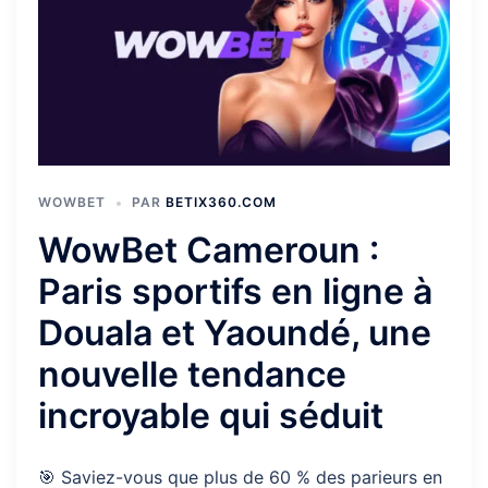
WOWBET
PAR
BETIX360.COM
WowBet Cameroun :
Paris sportifs en ligne à
Douala et Yaoundé, une
nouvelle tendance
incroyable qui séduit
🎯 Saviez-vous que plus de 60 % des parieurs en