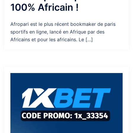
100% Africain !
Afropari est le plus récent bookmaker de paris
sportifs en ligne, lancé en Afrique par des
Africains et pour les africains. Le […]