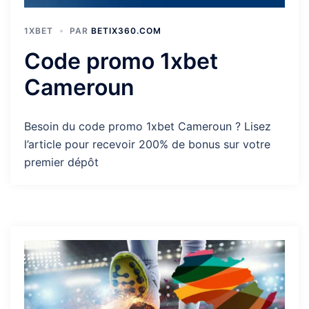
1XBET
PAR
BETIX360.COM
Code promo 1xbet
Cameroun
Besoin du code promo 1xbet Cameroun ? Lisez
l’article pour recevoir 200% de bonus sur votre
premier dépôt