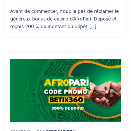
Avant de commencer, n’oublie pas de réclamer le
généreux bonus de casino d’AfroPari. Dépose et
reçois 200 % du montant du dépôt […]