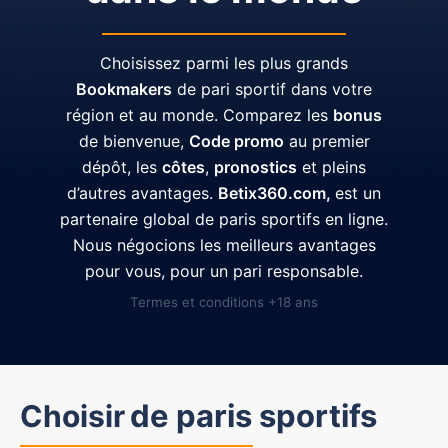
Choisissez parmi les plus grands
Bookmakers
de pari sportif dans votre
région et au monde. Comparez les
bonus
de bienvenue,
Code promo
au premier
dépôt, les
côtes
,
pronostics
et pleins
d’autres avantages.
Betix360.com,
est un
partenaire global de paris sportifs en ligne.
Nous négocions les meilleurs avantages
pour vous, pour un pari responsable.
Termes et conditions +18 ans
de paris sportifs
Choisir