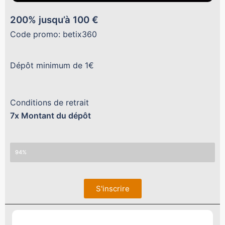
200% jusqu’à 100 €
Code promo: betix360
Dépôt minimum de 1€
Conditions de retrait
7x Montant du dépôt
Performance
94%
S'inscrire