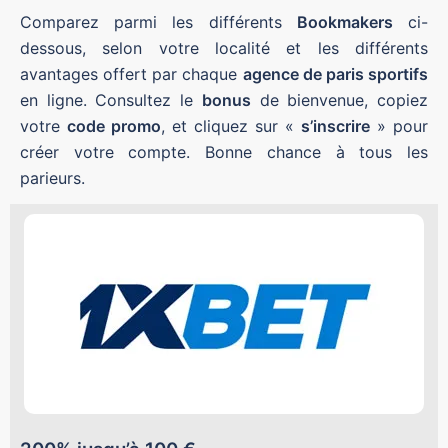
Comparez parmi les différents
Bookmakers
ci-
dessous, selon votre localité et les différents
avantages offert par chaque
agence de paris sportifs
en ligne. Consultez le
bonus
de bienvenue, copiez
votre
code promo
, et cliquez sur «
s’inscrire
» pour
créer votre compte. Bonne chance à tous les
parieurs.