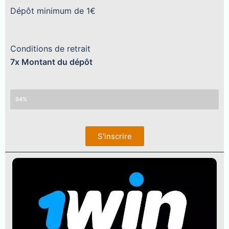
Dépôt minimum de 1€
Conditions de retrait
7x Montant du dépôt
Performance
94%
S'inscrire