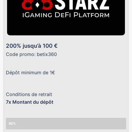
200% jusqu’à 100 €
Code promo: betix360
Dépôt minimum de 1€
Conditions de retrait
7x Montant du dépôt
Performance
82%