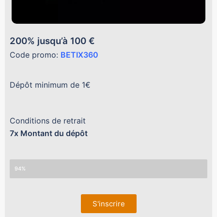
200% jusqu’à 100 €
Code promo:
BETIX360
Dépôt minimum de 1€
Conditions de retrait
7x Montant du dépôt
Performance
94%
S'inscrire