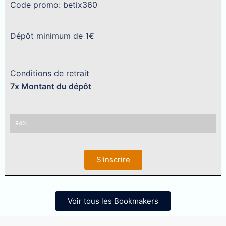
Code promo: betix360
Dépôt minimum de 1€
Conditions de retrait
7x Montant du dépôt
Performance
94%
S'inscrire
Voir tous les Bookmakers