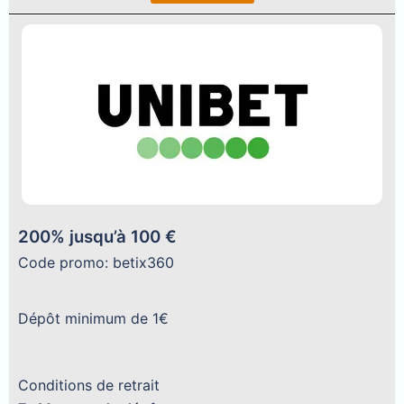
200% jusqu’à 100 €
Code promo: betix360
Dépôt minimum de 1€
Conditions de retrait