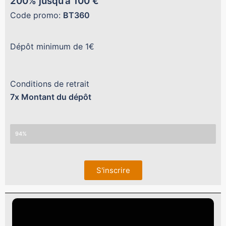
200% jusqu’à 100 €
Code promo:
BT360
Dépôt minimum de 1€
Conditions de retrait
7x Montant du dépôt
Performance
94%
S'inscrire