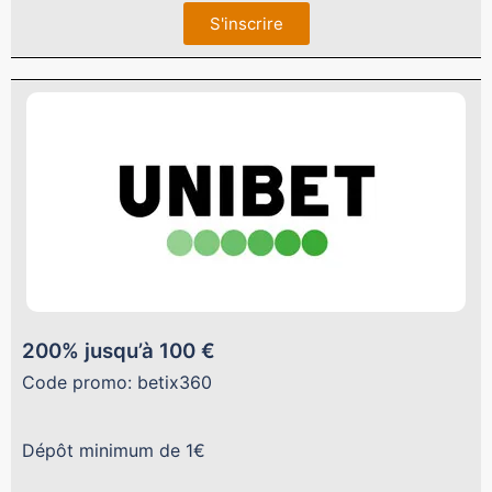
S'inscrire
200% jusqu’à 100 €
Code promo: betix360
Dépôt minimum de 1€