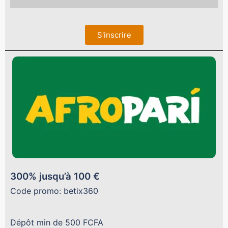
S'inscrire
300% jusqu’à 100 €
Code promo: betix360
Dépôt min de 500 FCFA