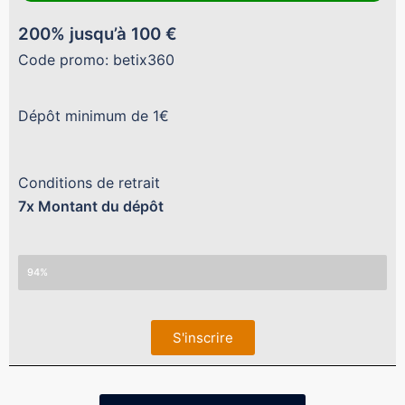
200% jusqu’à 100 €
Code promo: betix360
Dépôt minimum de 1€
Conditions de retrait
7x Montant du dépôt
Performance
94%
S'inscrire